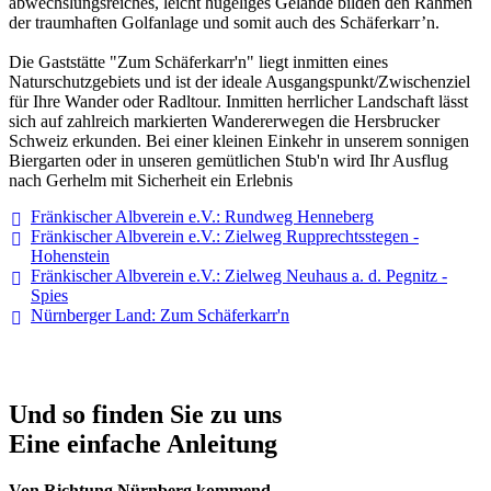
abwechslungsreiches, leicht hügeliges Gelände bilden den Rahmen
der traumhaften Golfanlage und somit auch des Schäferkarr’n.
Die Gaststätte "Zum Schäferkarr'n" liegt inmitten eines
Naturschutzgebiets und ist der ideale Ausgangspunkt/Zwischenziel
für Ihre Wander oder Radltour. Inmitten herrlicher Landschaft lässt
sich auf zahlreich markierten Wandererwegen die Hersbrucker
Schweiz erkunden. Bei einer kleinen Einkehr in unserem sonnigen
Biergarten oder in unseren gemütlichen Stub'n wird Ihr Ausflug
nach Gerhelm mit Sicherheit ein Erlebnis
Fränkischer Albverein e.V.: Rundweg Henneberg
Fränkischer Albverein e.V.: Zielweg Rupprechtsstegen -
Hohenstein
Fränkischer Albverein e.V.: Zielweg Neuhaus a. d. Pegnitz -
Spies
Nürnberger Land: Zum Schäferkarr'n
Und so finden Sie zu uns
Eine einfache Anleitung
Von Richtung Nürnberg kommend